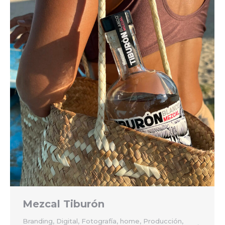
Mezcal Tiburón
Branding
,
Digital
,
Fotografía
,
home
,
Producción
,