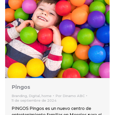
Pingos
Branding
,
Digital
,
home
Por
Dinamo ABC
11 de septiembre de 2024
PINGOS Pingos es un nuevo centro de
entretenimiento familiar en Morelos para el