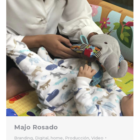
Majo Rosado
Branding
,
Digital
,
home
,
Producción
,
Video