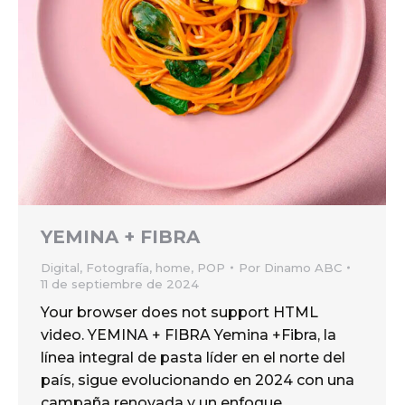
YEMINA + FIBRA
Digital
,
Fotografía
,
home
,
POP
Por
Dinamo ABC
11 de septiembre de 2024
Your browser does not support HTML
video. YEMINA + FIBRA Yemina +Fibra, la
línea integral de pasta líder en el norte del
país, sigue evolucionando en 2024 con una
campaña renovada y un enfoque